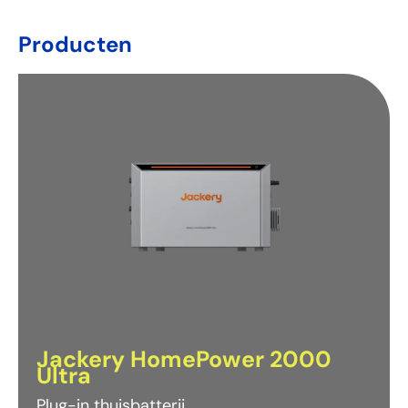
Producten
Jackery HomePower 2000
Ultra
Plug-in thuisbatterij