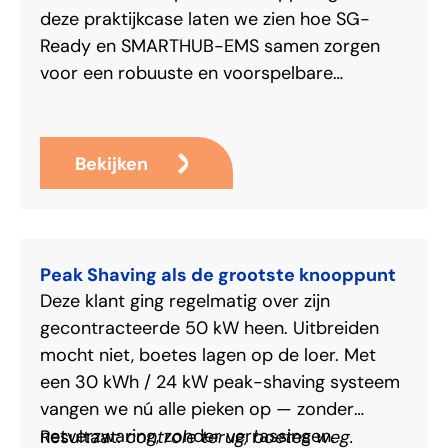
deze praktijkcase laten we zien hoe SG-
Ready en SMARTHUB-EMS samen zorgen
voor een robuuste en voorspelbare
aansturing.
Bekijken
Peak Shaving als de grootste knooppunt
Deze klant ging regelmatig over zijn
gecontracteerde 50 kW heen. Uitbreiden
mocht niet, boetes lagen op de loer. Met
een 30 kWh / 24 kW peak-shaving systeem
vangen we nú alle pieken op — zonder
netverzwaring, zonder verrassingen.
controle terug, boetes weg.
Resultaat: