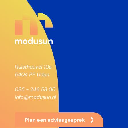
Hulstheuvel 10a
5404 PP Uden
085 - 246 58 00
info@modusun.nl
Plan een adviesgesprek