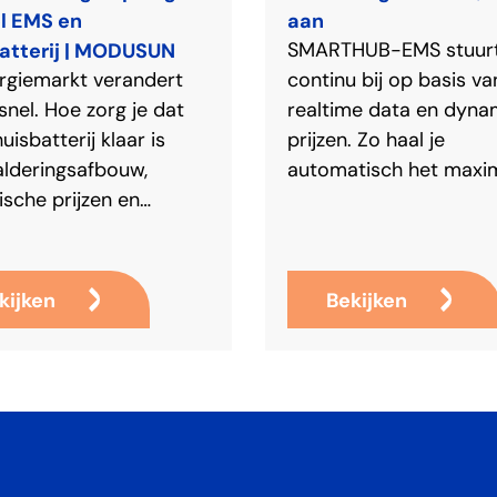
el EMS en
aan
atterij | MODUSUN
SMARTHUB-EMS stuur
rgiemarkt verandert
continu bij op basis va
nel. Hoe zorg je dat
realtime data en dyna
uisbatterij klaar is
prijzen. Zo haal je
alderingsafbouw,
automatisch het maxi
sche prijzen en
rendement uit je batter
heer? Met een flexibel
zonnepanelen – 365 d
n MODUSUN benut je
per jaar. (video)
ansen voor maximaal
kijken
Bekijken
ent.