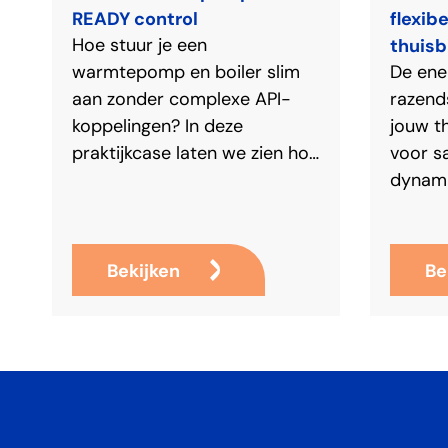
READY control
flexib
Hoe stuur je een
thuisb
warmtepomp en boiler slim
De ene
aan zonder complexe API-
razends
koppelingen? In deze
jouw th
praktijkcase laten we zien hoe
voor s
SG-Ready en SMARTHUB-
dynami
EMS samen zorgen voor een
piekbe
robuuste en voorspelbare
EMS va
aansturing.
alle k
Bekijken
Be
rendem