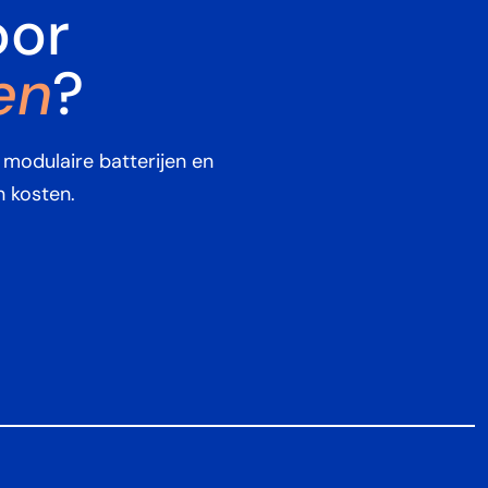
oor
en
?
 modulaire batterijen en
 kosten.