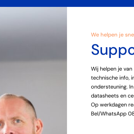
We helpen je sne
Suppo
Wij helpen je van
technische info, i
ondersteuning. In
datasheets en cer
Op werkdagen rea
Bel/WhatsApp 0