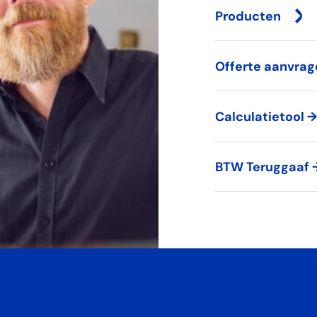
Producten
Offerte aanvrage
Calculatietool 
BTW Teruggaaf →