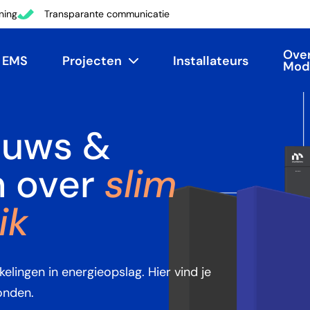
ning
Transparante communicatie
Ove
EMS
Projecten
Installateurs
Mod
euws &
slim
 over
ik
elingen in energieopslag. Hier vind je
onden.