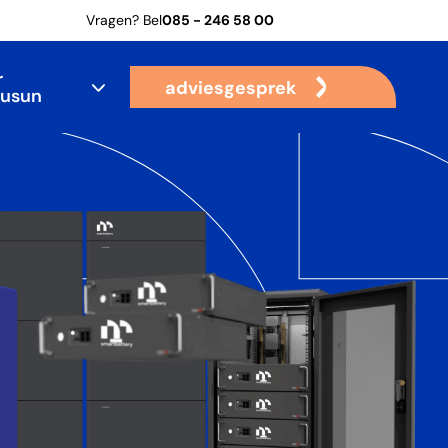
Vragen? Bel
085 - 246 58 00
r
adviesgesprek
usun