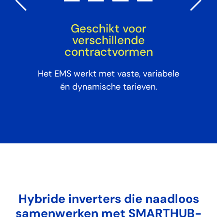
Geschikt voor
verschillende
t
contractvormen
,
He
er.
Het EMS werkt met vaste, variabele
a
én dynamische tarieven.
Hybride inverters die naadloos
samenwerken met SMARTHUB-