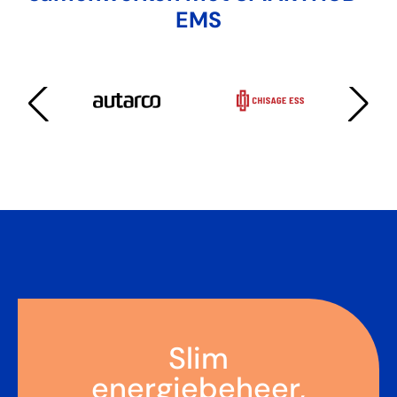
EMS
Slim
energiebeheer,