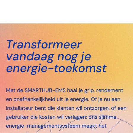
Transformeer
vandaag nog je
energie-toekomst
Met de SMARTHUB-EMS haal je grip, rendement
en onafhankelijkheid uit je energie. Of je nu een
installateur bent die klanten wil ontzorgen, of een
gebruiker die kosten wil verlagen: ons slimme
energie-managementsysteem maakt het