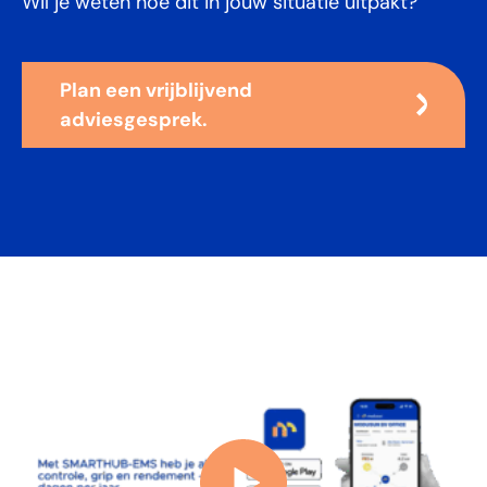
Wil je weten hoe dit in jouw situatie uitpakt?
Plan een vrijblijvend
adviesgesprek.