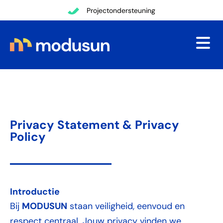
Terug
teuning
Transparante comm
Privacy Statement & Privacy
Policy
Introductie
MODUSUN
Bij
staan veiligheid, eenvoud en
respect centraal. Jouw privacy vinden we