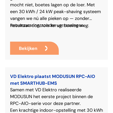
mocht niet, boetes lagen op de loer. Met
een 30 kWh / 24 kW peak-shaving systeem
vangen we nú alle pieken op — zonder
netverzwaring, zonder verrassingen.
controle terug, boetes weg.
Resultaat:
Bekijken
VD Elektro plaatst MODUSUN RPC-AIO
met SMARTHUB-EMS
Samen met VD Elektro realiseerde
MODUSUN het eerste project binnen de
RPC-AIO-serie voor deze partner.
Een krachtige indoor-opstelling met 30 kWh