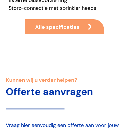
Externe blusvoorziening
Storz-connectie met sprinkler heads
Alle specificaties
Elektrische voeding
125A stroomvoorziening (alleen laadcontainer)
Intelligente sturing
Slimme schakelkast
Monitoring
Kunnen wij u verder helpen?
IoT op afstand monitoring
Offerte aanvragen
Container Opties
Externe alarmdoormelding
Standalone doormelding naar PAC/RAC
Uitgebreide elektrische capaciteit
Vraag hier eenvoudig een offerte aan voor jouw