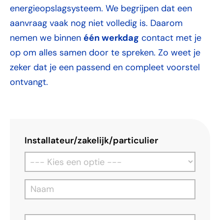
Extra krachtige aansluiting in overleg
energieopslagsysteem. We begrijpen dat een
Visuele & thermische bewaking
aanvraag vaak nog niet volledig is. Daarom
24/7 live (thermische) camera
één werkdag
nemen we binnen
contact met je
op om alles samen door te spreken. Zo weet je
Mobiele communicatie
zeker dat je een passend en compleet voorstel
3G / 4G connectie
ontvangt.
Toegangscontrole
Slot met paslezer
Externe veiligheid
Extra verlichting buitenzijde
Installateur/zakelijk/particulier
Overspanningsbeveiliging
Bliksembeveiliging