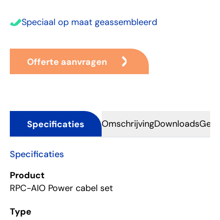
Speciaal op maat geassembleerd
Offerte aanvragen
Specificaties
Omschrijving
Downloads
Gere
Specificaties
Product
RPC-AIO Power cabel set
Type